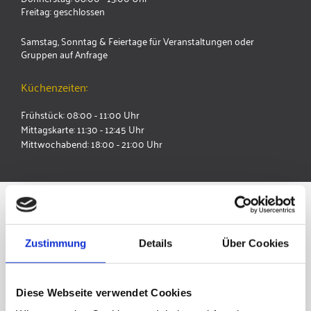
Freitag: geschlossen
Samstag, Sonntag & Feiertage für Veranstaltungen oder
Gruppen auf Anfrage
Küchenzeiten:
Frühstück: 08:00 - 11:00 Uhr
Mittagskarte: 11:30 - 12:45 Uhr
Mittwochabend: 18:00 - 21:00 Uhr
MITTAGSPAUSE MIT HERZBLUAT
Unsere Mittagskarte
Zustimmung
Details
Über Cookies
Zur Mittagszeit erwarten dich bei uns wöchentlich
Diese Webseite verwendet Cookies
wechselnde Mittagsmenüs mit frischen, regionalen