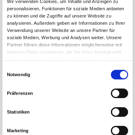
Wir verwenden Cookies, um Inhalte und Anzeigen zu
Zutaten. Dazu gibt es eine kleine, feine Auswahl an
personalisieren, Funktionen für soziale Medien anbieten
Klassikern und saisonalen Gerichten, ideal für die
zu können und die Zugriffe auf unsere Website zu
schnelle Mittagspause oder das gemütliche Essen im
analysieren. Außerdem geben wir Informationen zu Ihrer
Wintergarten. Egal ob herzhaft, leicht oder vegetarisch
Verwendung unserer Website an unsere Partner für
– unsere Mittagskarte ist übersichtlich, ehrlich und mit
soziale Medien, Werbung und Analysen weiter. Unsere
viel Herzbluat gekocht.
Partner führen diese Informationen möglicherweise mit
weiteren Daten zusammen, die Sie ihnen bereitgestellt
haben oder die sie im Rahmen Ihrer Nutzung der Dienste
UNSERE MITTAGSKARTE (PDF)
gesammelt haben.
Einwilligungsauswahl
Notwendig
UNSER WOCHENMENÜ
Präferenzen
Statistiken
Marketing